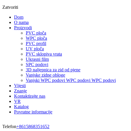
Zatvoriti
Dom
O nama
Proizvodi
PVC ploča
WPC ploča
PVC profil
UV ploča
PVC sklopiva vrata
Ukrasni film
SPC podovi
3D naljepnica za zid od pjene
Vanjske zidne obloge
Vanjski WPC podovi WPC podovi WPC podovi
Vijesti
Znanje
Kontaktirajte nas
VR
Katalog
Povratne informacije
Telefon
+8615868351652