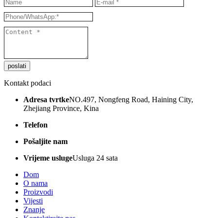
poslati
Kontakt podaci
Adresa tvrtke
NO.497, Nongfeng Road, Haining City,
Zhejiang Province, Kina
Telefon
+8615868351652
Pošaljite nam
rowena@hnlsdecor.com
Vrijeme usluge
Usluga 24 sata
Dom
O nama
Proizvodi
Vijesti
Znanje