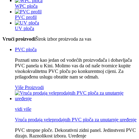
WPC ploča
PVC profil
UV ploča
Vrući proizvodi
Širok izbor proizvoda za vas
PVC ploča
Poznati smo kao jedan od vodećih proizvođača i dobavljača
PVC panela u Kini. Molimo vas da od naše tvornice kupite
visokokvalitetnu PVC ploču po konkurentnoj cijeni. Za
prilagođenu uslugu obratite nam se odmah.
Više Proizvodi
vidi više
Vruća prodaja veleprodajnih PVC ploča za unutarnje uređenje
PVC stropne ploče. Dekorativni zidni panel. Jedinstveni PVC
dizajn. Raznolikost izbora. Uređenje