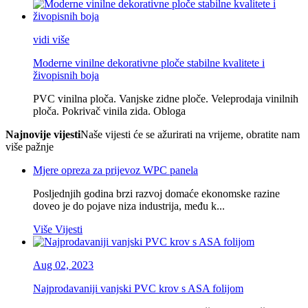
vidi više
Moderne vinilne dekorativne ploče stabilne kvalitete i
živopisnih boja
PVC vinilna ploča. Vanjske zidne ploče. Veleprodaja vinilnih
ploča. Pokrivač vinila zida. Obloga
Najnovije vijesti
Naše vijesti će se ažurirati na vrijeme, obratite nam
više pažnje
Mjere opreza za prijevoz WPC panela
Posljednjih godina brzi razvoj domaće ekonomske razine
doveo je do pojave niza industrija, među k...
Više Vijesti
Aug 02, 2023
Najprodavaniji vanjski PVC krov s ASA folijom