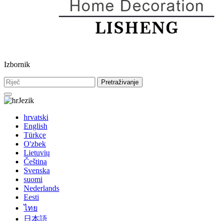
Izbornik
Pretraživanje
Jezik
hrvatski
English
Türkçe
O'zbek
Lietuvių
Čeština
Svenska
suomi
Nederlands
Eesti
ไทย
日本語